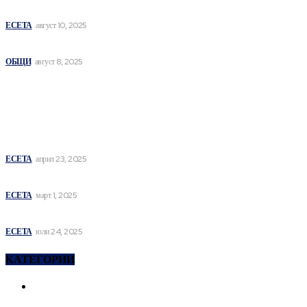
СЪЗНАНИЕ
ЕСЕТА
август 10, 2025
СИМВОЛНА ПОТЕНТНОСТ И ЕЗИК
ОБЩИ
август 8, 2025
най- четени
DE LINGUA OBSCENA
ЕСЕТА
април 23, 2025
СЪЩНОСТИ НА ИНДИВИДУАЦИЯТА I
ЕСЕТА
март 1, 2025
ХИПЕРОНТОЛОГИЯ
ЕСЕТА
юли 24, 2025
КАТЕГОРИИ
ЕСЕТА