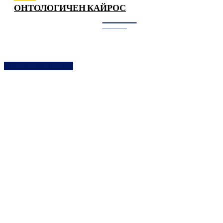
ОНТОЛОГИЧЕН КАЙРОС
ЗАЛЕЗ
------
ПОДКРЕПЕТЕ НИ!
--------
Всеки, който желае може да използва част или цялото
съдържание на сайта, да го цитира, публикува, печата вкл.
изображенията, като при това се задължава да посочи
автора на съответната публикация дотолкова, доколкото не
използва съдържанието за комерсиални цели
последни