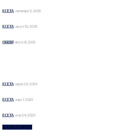
ΤΙ ἘΣΤΙΝ ἈΛΉΘΕΙΑ
ЕСЕТА
октомври 11, 2025
СЪЗНАНИЕ
ЕСЕТА
август 10, 2025
СИМВОЛНА ПОТЕНТНОСТ И ЕЗИК
ОБЩИ
август 8, 2025
най- четени
DE LINGUA OBSCENA
ЕСЕТА
април 23, 2025
СЪЩНОСТИ НА ИНДИВИДУАЦИЯТА I
ЕСЕТА
март 1, 2025
ХИПЕРОНТОЛОГИЯ
ЕСЕТА
юли 24, 2025
КАТЕГОРИИ