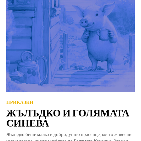
ПРИКАЗКИ
ЖЪЛЪДКО И ГОЛЯМАТА
СИНЕВА
Жълъдко беше малко и добродушно прасенце, което живееше
извън селото, съвсем наблизо до Голямата Кокошка. Заради