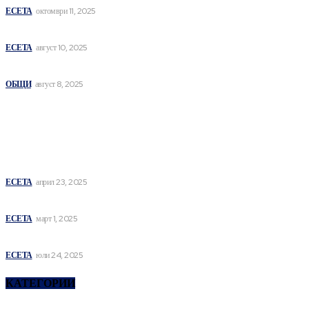
ЕСЕТА
октомври 11, 2025
СЪЗНАНИЕ
ЕСЕТА
август 10, 2025
СИМВОЛНА ПОТЕНТНОСТ И ЕЗИК
ОБЩИ
август 8, 2025
най- четени
DE LINGUA OBSCENA
ЕСЕТА
април 23, 2025
СЪЩНОСТИ НА ИНДИВИДУАЦИЯТА I
ЕСЕТА
март 1, 2025
ХИПЕРОНТОЛОГИЯ
ЕСЕТА
юли 24, 2025
КАТЕГОРИИ