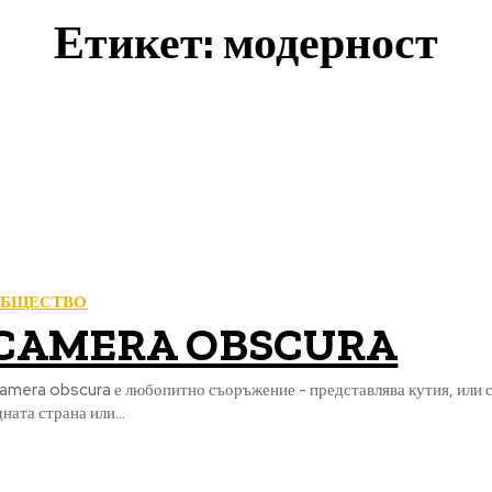
Етикет:
модерност
БЩЕСТВО
CAMERA OBSCURA
amera obscura е любопитно съоръжение - представлява кутия, или ста
дната страна или...