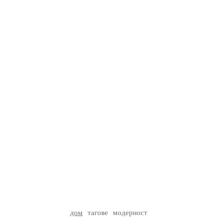
дом
тагове
модерност