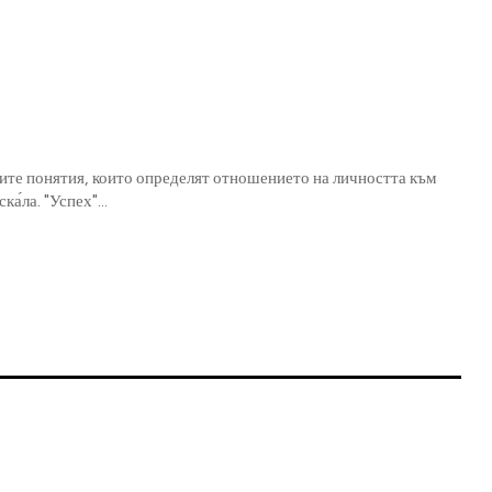
ите понятия, които определят отношението на личността към
обществото, да пренебрегнем това, което предпоставя оценъчната му ска́ла. "Успех"...