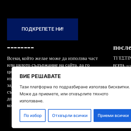
ПОДКРЕПЕТЕ НИ!
--------
посл
ΤΙ ἘΣΤ
Всеки, който желае може да използва част
или цялото съдържание на сайта, да го
ЕСЕТА
окт
цитира, публикува, печата вкл.
СЪЗНА
ВИЕ РЕШАВАТЕ
изображенията, като при това се
ЕСЕТА
авг
задължава да посочи автора на
Тази платформа по подразбиране използва бисквитки.
съответната публикация дотолкова,
СИМВО
Може да приемете, или отхвърлите тяхното
доколкото не използва съдържанието за
ОБЩИ
авг
използване.
комерсиални цели
По избор
Отхвърли всички
Приеми всички