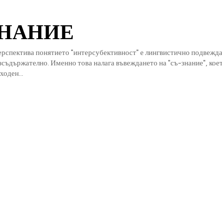
ЗНАНИЕ
ерспектива понятието "интерсубективност" е лингвистично подвежд
съдържателно. Именно това налага въвеждането на "съ-знание", коет
ходен...