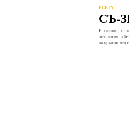
ЕСЕТА
СЪ-
В настоящата п
онтологично без
на пръв поглед с