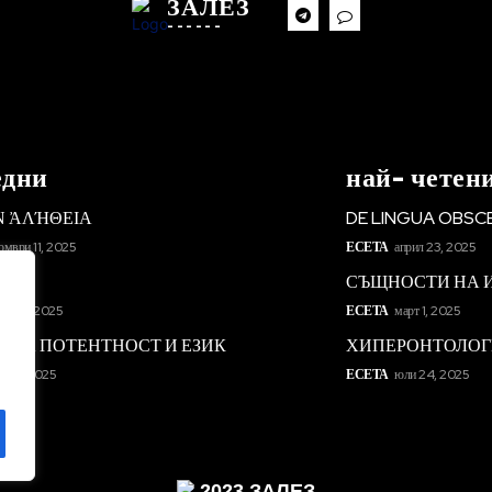
ЗАЛЕЗ
------
едни
най- четен
ΙΝ ἈΛΉΘΕΙΑ
DE LINGUA OBSC
омври 11, 2025
ЕСЕТА
април 23, 2025
НИЕ
СЪЩНОСТИ НА 
уст 10, 2025
ЕСЕТА
март 1, 2025
ЛНА ПОТЕНТНОСТ И ЕЗИК
ХИПЕРОНТОЛО
уст 8, 2025
ЕСЕТА
юли 24, 2025
2023 ЗАЛЕЗ