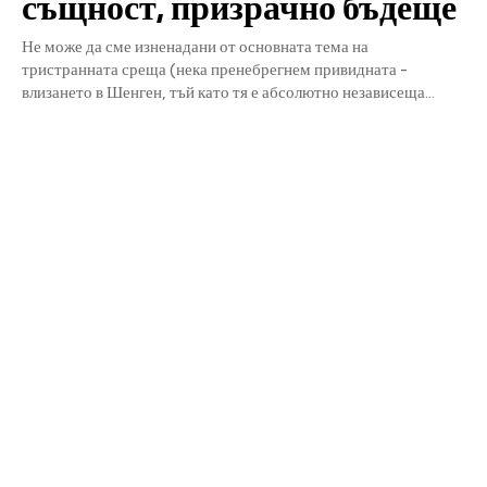
същност, призрачно бъдеще
Не може да сме изненадани от основната тема на
тристранната среща (нека пренебрегнем привидната -
влизането в Шенген, тъй като тя е абсолютно независеща...