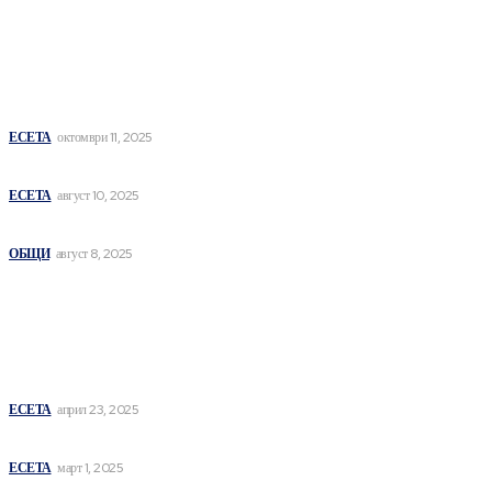
последни
ΤΙ ἘΣΤΙΝ ἈΛΉΘΕΙΑ
ЕСЕТА
октомври 11, 2025
СЪЗНАНИЕ
ЕСЕТА
август 10, 2025
СИМВОЛНА ПОТЕНТНОСТ И ЕЗИК
ОБЩИ
август 8, 2025
най- четени
DE LINGUA OBSCENA
ЕСЕТА
април 23, 2025
СЪЩНОСТИ НА ИНДИВИДУАЦИЯТА I
ЕСЕТА
март 1, 2025