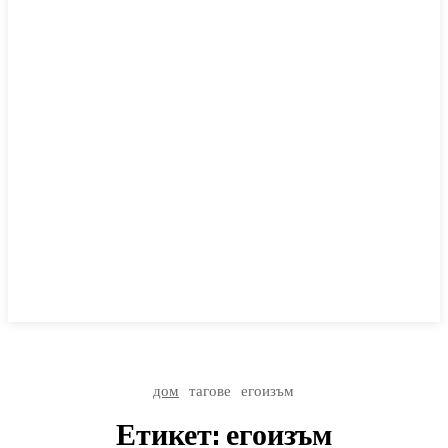
дом
тагове
егоизъм
Етикет:
егоизъм