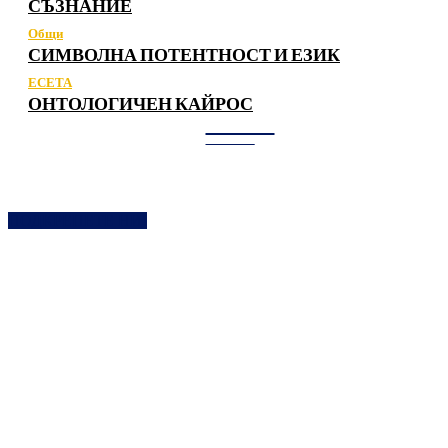
СЪЗНАНИЕ
Общи
СИМВОЛНА ПОТЕНТНОСТ И ЕЗИК
ЕСЕТА
ОНТОЛОГИЧЕН КАЙРОС
ЗАЛЕЗ
------
ПОДКРЕПЕТЕ НИ!
--------
Всеки, който желае може да използва част или цялото
съдържание на сайта, да го цитира, публикува, печата вкл.
изображенията, като при това се задължава да посочи
автора на съответната публикация дотолкова, доколкото не
използва съдържанието за комерсиални цели