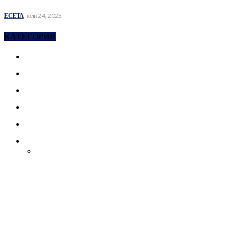
ХИПЕРОНТОЛОГИЯ
ЕСЕТА
юли 24, 2025
КАТЕГОРИИ
ЕСЕТА
ОБЩЕСТВО
БЪЛГАРИЯ
ОБРАЗОВАНИЕ
КУЛТУРА
ЗА ДЕЦАТА
ПРИКАЗКИ