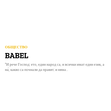
ОБЩЕСТВО
BABEL
"И рече Господ: ето, един народ са, и всички имат един език, а
на́, какво са почнали да правят; и няма...