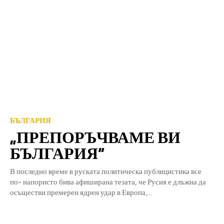
БЪЛГАРИЯ
„ПРЕПОРЪЧВАМЕ ВИ
БЪЛГАРИЯ“
В последно време в руската политическа публицистика все
по- напористо бива афиширана тезата, че Русия е длъжна да
осъществи премерен ядрен удар в Европа,...