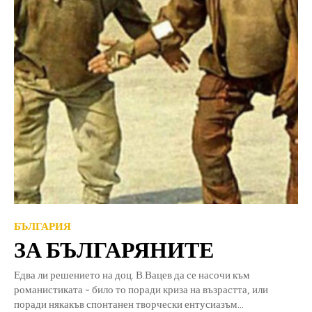
БЪЛГАРИЯ
ЗА БЪЛГАРЯНИТЕ
Едва ли решението на доц. В.Вацев да се насочи към
романистиката - било то поради криза на възрастта, или
поради някакъв спонтанен творчески ентусиазъм...